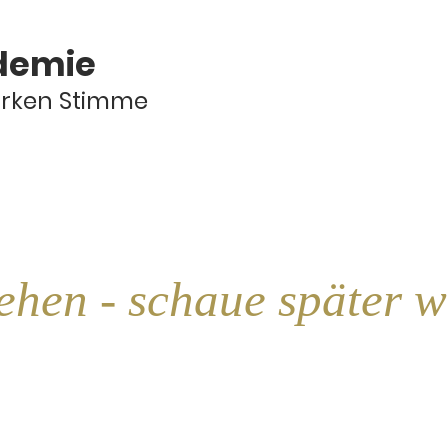
demie
arken Stimme
ehen - schaue später w